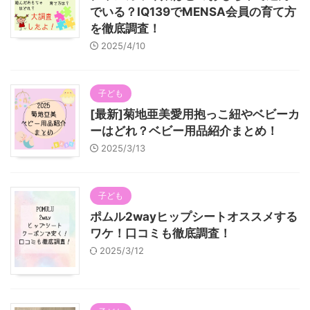
でいる？IQ139でMENSA会員の育て方
を徹底調査！
2025/4/10
子ども
[最新]菊地亜美愛用抱っこ紐やベビーカ
ーはどれ？ベビー用品紹介まとめ！
2025/3/13
子ども
ポムル2wayヒップシートオススメする
ワケ！口コミも徹底調査！
2025/3/12