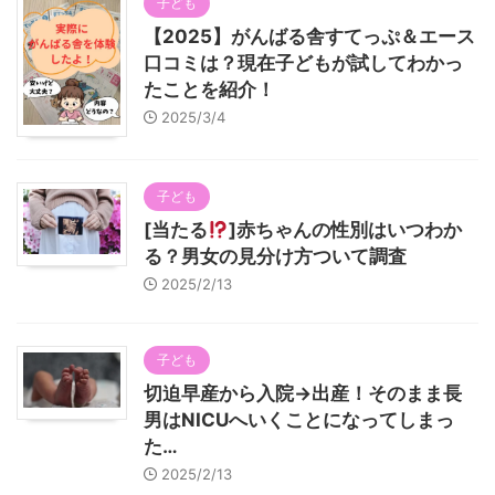
子ども
【2025】がんばる舎すてっぷ＆エース
口コミは？現在子どもが試してわかっ
たことを紹介！
2025/3/4
子ども
[当たる
]赤ちゃんの性別はいつわか
る？男女の見分け方ついて調査
2025/2/13
子ども
切迫早産から入院→出産！そのまま長
男はNICUへいくことになってしまっ
た…
2025/2/13